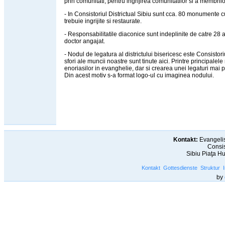
prin comunitati, pentru ingrijirea comunitatilor si a membrilo
- In Consistoriul Districtual Sibiu sunt cca. 80 monumente c
trebuie ingrijite si restaurate.
- Responsabilitatile diaconice sunt indeplinite de catre 28 a
doctor angajat.
- Nodul de legatura al districtului bisericesc este Consistori
sfori ale muncii noastre sunt tinute aici. Printre principale
enoriasilor in evanghelie, dar si crearea unei legaturi mai pu
Din acest motiv s-a format logo-ul cu imaginea nodului.
Kontakt:
Evangelis
Consis
Sibiu Piaţa H
Kontakt
Gottesdienste
Struktur
by