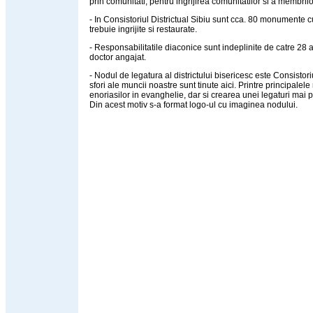
prin comunitati, pentru ingrijirea comunitatilor si a membrilo
- In Consistoriul Districtual Sibiu sunt cca. 80 monumente c
trebuie ingrijite si restaurate.
- Responsabilitatile diaconice sunt indeplinite de catre 28 a
doctor angajat.
- Nodul de legatura al districtului bisericesc este Consistori
sfori ale muncii noastre sunt tinute aici. Printre principale
enoriasilor in evanghelie, dar si crearea unei legaturi mai pu
Din acest motiv s-a format logo-ul cu imaginea nodului.