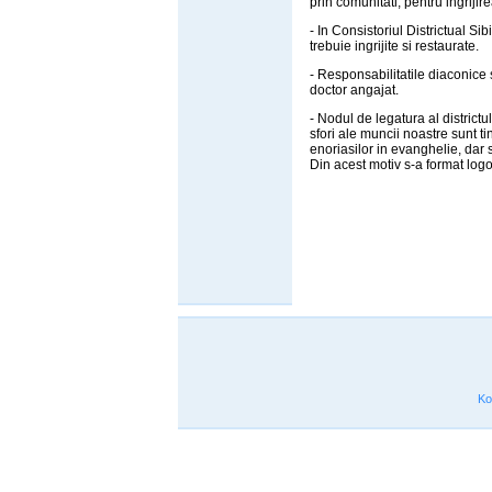
prin comunitati, pentru ingrijir
- In Consistoriul Districtual S
trebuie ingrijite si restaurate.
- Responsabilitatile diaconice 
doctor angajat.
- Nodul de legatura al districtu
sfori ale muncii noastre sunt ti
enoriasilor in evanghelie, dar s
Din acest motiv s-a format log
Ko