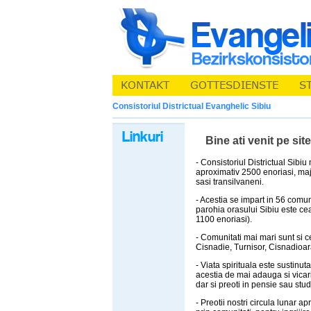
Consistoriul Districtual Evanghelic Sibiu
Bine ati venit pe sit
- Consistoriul Districtual Sibi
aproximativ 2500 enoriasi, majo
sasi transilvaneni.
- Acestia se impart in 56 comuni
parohia orasului Sibiu este ce
1100 enoriasi).
- Comunitati mai mari sunt si c
Cisnadie, Turnisor, Cisnadioara
- Viata spirituala este sustinuta
acestia de mai adauga si vicari,
dar si preoti in pensie sau stud
- Preotii nostri circula lunar 