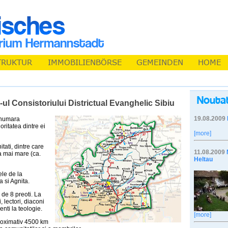
e-ul Consistoriului Districtual Evanghelic Sibiu
19.08.2009
u numara
ritatea dintre ei
[more]
tati, dintre care
11.08.2009
a mai mare (ca.
Heltau
ele de la
 si Agnita.
 de 8 preoti. La
 lectori, diaconi
enti la teologie.
[more]
aproximativ 4500 km