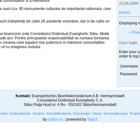
ea comunitatilor si a membrilor.
23.06.2009
ibiu sunt cca. 80 monumente culturale de importanta nationala, care
[more]
sunt indeplinite de catre 28 asistente voluntare, dar si de catre un
Displaying r
< Prev
lui bisericesc este Consistoriul Districtual Evanghelic Sibiu. Multe
nute aici. Printre principalele responsabilitati se numara formarea
i crearea unei legaturi mai puternice in interiorul comunitatilor.
User login
o-ul cu imaginea nodului.
Enter your 
order to log 
Username:
Password:
Kontakt:
Evangelisches Bezirkskonsistorium A.B. Hermannstadt
Consistoriul Districtual Evanghelic C.A.
Sibiu Piaţa Huet nr. 4 Ro - 550182 Sibiu/Hermannstadt
ntakt
Gottesdienste
Struktur
Immobilienbörse
Gemeinden
Home
Veranstaltungen
Projek
by
cubus.ro
:: powered by
Typo3