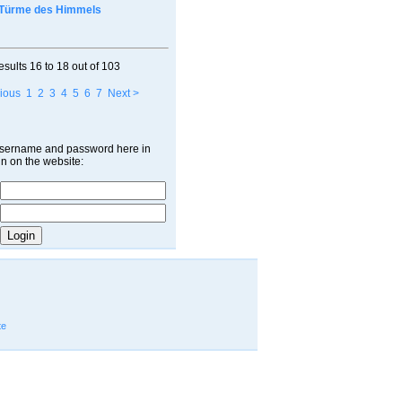
Türme des Himmels
esults
16 to 18
out of
103
ious
1
2
3
4
5
6
7
Next >
username and password here in
in on the website:
te