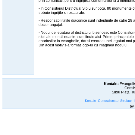
prin comunitati, pentru ingrijirea comunitatilor si a membrilo
- In Consistoriul Districtual Sibiu sunt cca. 80 monumente c
trebuie ingrijite si restaurate.
- Responsabilitatile diaconice sunt indeplinite de catre 28 a
doctor angajat.
- Nodul de legatura al districtului bisericesc este Consistori
sfori ale muncii noastre sunt tinute aici. Printre principale
enoriasilor in evanghelie, dar si crearea unei legaturi mai pu
Din acest motiv s-a format logo-ul cu imaginea nodului.
Kontakt:
Evangelis
Consis
Sibiu Piaţa H
Kontakt
Gottesdienste
Struktur
by