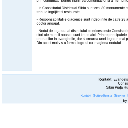
prin comunitati, pentru ingrijirea comunitatilor si a membrilo
- In Consistoriul Districtual Sibiu sunt cca. 80 monumente c
trebuie ingrijite si restaurate.
- Responsabilitatile diaconice sunt indeplinite de catre 28 a
doctor angajat.
- Nodul de legatura al districtului bisericesc este Consistori
sfori ale muncii noastre sunt tinute aici. Printre principale
enoriasilor in evanghelie, dar si crearea unei legaturi mai pu
Din acest motiv s-a format logo-ul cu imaginea nodului.
Kontakt:
Evangelis
Consis
Sibiu Piaţa H
Kontakt
Gottesdienste
Struktur
by