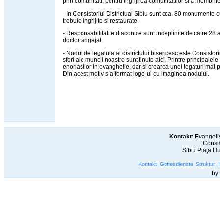
prin comunitati, pentru ingrijirea comunitatilor si a membrilo
- In Consistoriul Districtual Sibiu sunt cca. 80 monumente c
trebuie ingrijite si restaurate.
- Responsabilitatile diaconice sunt indeplinite de catre 28 a
doctor angajat.
- Nodul de legatura al districtului bisericesc este Consistori
sfori ale muncii noastre sunt tinute aici. Printre principale
enoriasilor in evanghelie, dar si crearea unei legaturi mai pu
Din acest motiv s-a format logo-ul cu imaginea nodului.
Kontakt:
Evangelis
Consis
Sibiu Piaţa H
Kontakt
Gottesdienste
Struktur
by