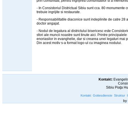
prin comunitati, pentru ingrijirea comunitatilor si a membrilo
- In Consistoriul Districtual Sibiu sunt cca. 80 monumente c
trebuie ingrijite si restaurate.
- Responsabilitatile diaconice sunt indeplinite de catre 28 a
doctor angajat.
- Nodul de legatura al districtului bisericesc este Consistori
sfori ale muncii noastre sunt tinute aici. Printre principale
enoriasilor in evanghelie, dar si crearea unei legaturi mai pu
Din acest motiv s-a format logo-ul cu imaginea nodului.
Kontakt:
Evangelis
Consis
Sibiu Piaţa H
Kontakt
Gottesdienste
Struktur
by