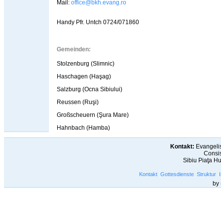
Mail:
office@bkh.evang.ro
Handy Pfr. Untch 0724/071860
Gemeinden:
Stolzenburg (Slimnic)
Haschagen (Haşag)
Salzburg (Ocna Sibiului)
Reussen (Ruşi)
Großscheuern (Şura Mare)
Hahnbach (Hamba)
Kontakt:
Evangelis
Consis
Sibiu Piaţa H
Kontakt
Gottesdienste
Struktur
by