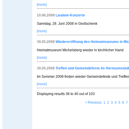
[more]
10.06.2008
Laudate-Konzerte
Samstag, 28. Juni 2008 in Großschenk
[more]
30.05.2008
Wiedereröffnung des Heimatmuseums in Mic
Heimatmuseum Michelsberg wieder in kirchlicher Hand
[more]
30.05.2008
Treffen und Gemeindefeste im Hermannstädt
Im Sommer 2008 finden wieder Gemeindefeste und Treffen 
[more]
Displaying results
36 to 40
out of
103
< Previous
1
2
3
4
5
6
7