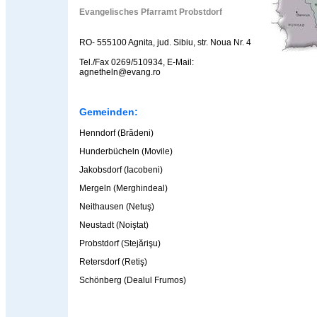
Evangelisches Pfarramt Probstdorf
RO- 555100 Agnita, jud. Sibiu, str. Noua Nr. 4
Tel./Fax 0269/510934, E-Mail:
agnetheln@evang.ro
Gemeinden:
Henndorf (Brădeni)
Hunderbücheln (Movile)
Jakobsdorf (Iacobeni)
Mergeln (Merghindeal)
Neithausen (Netuş)
Neustadt (Noiştat)
Probstdorf (Stejărişu)
Retersdorf (Retiş)
Schönberg (Dealul Frumos)