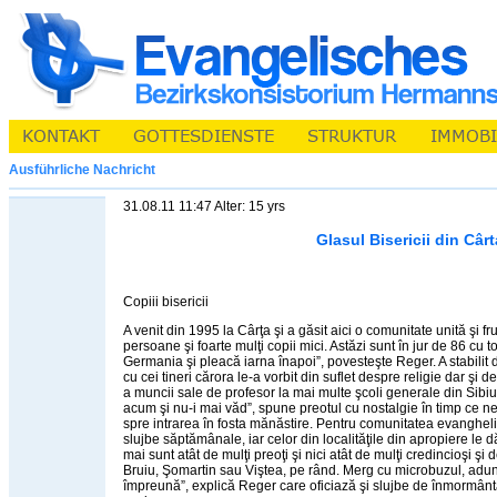
Ausführliche Nachricht
31.08.11 11:47 Alter: 15 yrs
Glasul Bisericii din Cârt
Copiii bisericii
A venit din 1995 la Cârţa şi a găsit aici o comunitate unită şi
persoane şi foarte mulţi copii mici. Astăzi sunt în jur de 86 cu t
Germania şi pleacă iarna înapoi”, povesteşte Reger. A stabilit 
cu cei tineri cărora le-a vorbit din suflet despre religie dar şi 
a muncii sale de profesor la mai multe şcoli generale din Sibiu
acum şi nu-i mai văd”, spune preotul cu nostalgie în timp ce n
spre intrarea în fosta mănăstire. Pentru comunitatea evanghel
slujbe săptămânale, iar celor din localităţile din apropiere le
mai sunt atât de mulţi preoţi şi nici atât de mulţi credincioşi ş
Bruiu, Şomartin sau Viştea, pe rând. Merg cu microbuzul, adun
împreună”, explică Reger care oficiază şi slujbe de înmormân