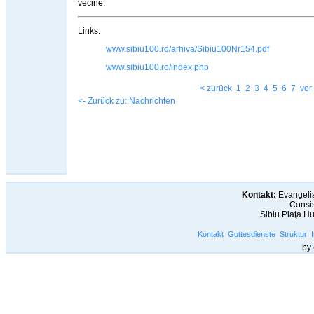
vecine.
Links:
www.sibiu100.ro/arhiva/Sibiu100Nr154.pdf
www.sibiu100.ro/index.php
< zurück
1
2
3
4
5
6
7
vor
<- Zurück zu: Nachrichten
Kontakt:
Evangelis
Consis
Sibiu Piaţa H
Kontakt
Gottesdienste
Struktur
by