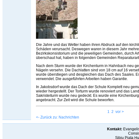
Die Jahre und das Wetter haben ihren Abdruck auf den kirch
Schäden verursacht. Deswegen waren in diesem Jahr mehrer
Bezirkskonsistorium und die jeweiligen Gemeinden, durch Arth
überschaut hat, haben in folgenden Gemeinden Reparatura
Nach dem Sturm wurde der Kirchenturm in Hahnbach neu gedec
Nägeln versehn. Die Dachlatten sind von 18 cm auf 16 verse
wurde überstiegen und desgleichen das Dach des Saales. E
verwendet. Die ausgeführten Arbeiten haben Garantie.
In Jakobsdorf wurde das Dach der Schule Komplett neu gem
wieder hergestellt. Der Torturm wurde renoviert und das L
Sakristeiturm wurde neu gedeckt. Es wurde eine Kirchenbur
angebracht. Zur Zeit wird die Schule beworfen.
1
2
vor >
<- Zurück zu: Nachrichten
Kontakt:
Evangelis
Consis
Sibiu Piaţa H