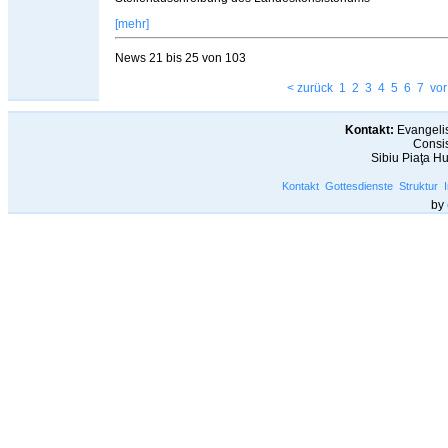
[mehr]
News
21 bis 25
von
103
< zurück
1
2
3
4
5
6
7
vor
Kontakt:
Evangelis
Consis
Sibiu Piaţa H
Kontakt
Gottesdienste
Struktur
by